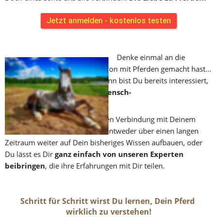
Jetzt anmelden - kostenlos testen
Denke einmal an die 
Erfahrungen zurück, die Du schon mit Pferden gemacht hast... 
Und wenn Du das jetzt liest, dann bist Du bereits interessiert, 
eine 
harmonischere Pferd-Mensch-
Beziehung 
aufzubauen. 
Wenn Du Dich nach dieser tiefen Verbindung mit Deinem 
Pferd sehnst, dann kannst Du entweder über einen langen 
Zeitraum weiter auf Dein bisheriges Wissen aufbauen, oder 
Du lässt es Dir 
ganz einfach von unseren Experten 
beibringen
, die ihre Erfahrungen mit Dir teilen.
Schritt für Schritt wirst Du lernen, Dein Pferd 
wirklich zu verstehen!