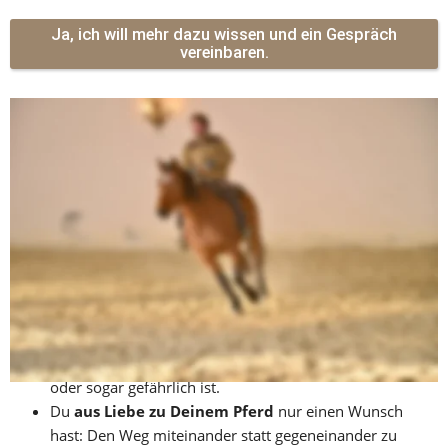
Ja, ich will mehr dazu wissen und ein Gespräch
vereinbaren.
Du bist genau richtig bei uns, wenn Du...
noch 
am Anfang Deiner magischen Reise
 stehst und 
Dein Pferd wirklich verstehen möchtest, um im Einklang 
mit ihm zu sein.
bereits
 Reiterfahrung
 hast und lernen möchtest, 
schmerzfrei und ohne Zwang zu führen, um so die 
Beziehung mit Deinem Pferd auf das nächste Level zu 
heben.
voller Sorge
 bist, weil Dein Pferd macht, was es will, 
oder sogar gefährlich ist.  
Du 
aus Liebe zu Deinem Pferd
 nur einen Wunsch 
hast: Den Weg miteinander statt gegeneinander zu 