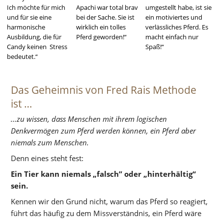
Ich möchte für mich 
Apachi war total brav 
umgestellt habe, ist sie 
und für sie eine 
bei der Sache. Sie ist 
ein motiviertes und 
harmonische 
wirklich ein tolles 
verlässliches Pferd. Es 
Ausbildung, die für 
Pferd geworden!“
macht einfach nur 
Candy keinen  Stress 
Spaß!“
bedeutet.“
Das Geheimnis von Fred Rais Methode 
ist …
...zu wissen, dass Menschen mit ihrem logischen 
Denkvermögen zum Pferd werden können, ein Pferd aber 
niemals zum Menschen.
Denn eines steht fest:
Ein Tier kann niemals „falsch” oder „hinterhältig“ 
sein. 
Kennen wir den Grund nicht, warum das Pferd so reagiert, 
führt das häufig zu dem Missverständnis, ein Pferd wäre 