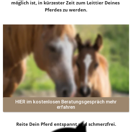
möglich ist, in kürzester Zeit zum Leittier Deines 
Pferdes zu werden.
Das RAI-Reiten ist DIE gebisslose Reitmethode, bei der 
Dein Pferd völlig entspannt bleibt.
Wir zeigen Dir, wie Du durch eine klare Kommunikation 
Deinem Pferd Sicherheit gibst und damit die Führung 
übernimmst. 
Das kannst Du auch und noch Vieles mehr!
HIER im kostenlosen Beratungsgespräch mehr
erfahren
Reite Dein Pferd entspannt und schmerzfrei.