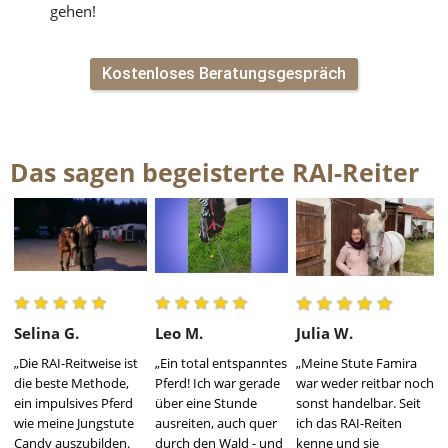
gehen!
Kostenloses Beratungsgespräch
Das sagen begeisterte RAI-Reiter
Selina G.
Leo M.
Julia W.
„Die RAI-Reitweise ist 
„Ein total entspanntes 
„Meine Stute Famira 
die beste Methode, 
Pferd! Ich war gerade 
war weder reitbar noch 
ein impulsives Pferd 
über eine Stunde 
sonst handelbar. Seit 
wie meine Jungstute 
ausreiten, auch quer 
ich das RAI-Reiten 
Candy auszubilden. 
durch den Wald - und 
kenne und sie 