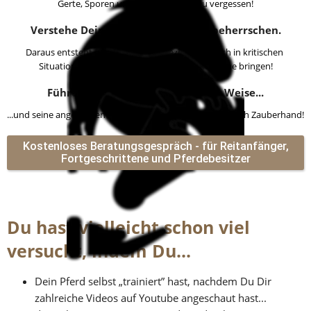
Gerte, Sporen und Trense kannst Du vergessen!
Verstehe Dein Pferd, anstatt es zu beherrschen.
Daraus entsteht eine verlässliche Beziehung. Auch in kritischen 
Situationen wird Euch nichts mehr aus der Ruhe bringen!
Führe Dein Pferd auf artgerechte Weise...
...und seine angeblichen „Macken“ verschwinden wie durch Zauberhand!
Kostenloses Beratungsgespräch - für Reitanfänger,
Fortgeschrittene und Pferdebesitzer
Du hast vielleicht schon viel 
versucht, indem Du...
Dein Pferd selbst „trainiert” hast, nachdem Du Dir 
zahlreiche Videos auf Youtube angeschaut hast...